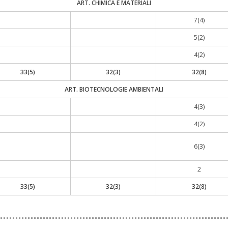
ART. CHIMICA E MATERIALI
7(4)
5(2)
4(2)
33(5)
32(3)
32(8)
ART. BIOTECNOLOGIE AMBIENTALI
4(3)
4(2)
6(3)
2
33(5)
32(3)
32(8)