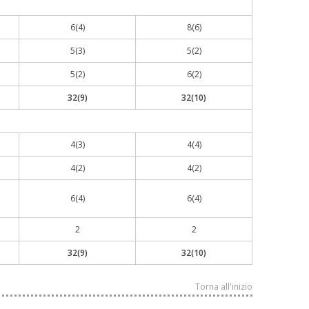
6(4)
8(6)
5(3)
5(2)
5(2)
6(2)
32(9)
32(10)
4(3)
4(4)
4(2)
4(2)
6(4)
6(4)
2
2
32(9)
32(10)
Torna all'inizio