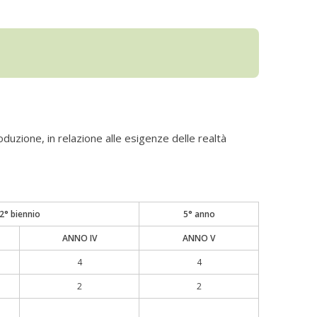
duzione, in relazione alle esigenze delle realtà
2° biennio
5° anno
ANNO IV
ANNO V
4
4
2
2