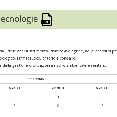
otecnologie
, delle analisi strumentali chimico-biologiche, nei processi di pro
biologico, farmaceutico, tintorio e conciario;
ella gestione di situazioni a rischio ambientale e sanitario.
1° biennio
ANNO I
ANNO II
ANNO III
4
4
4
2
2
2
1