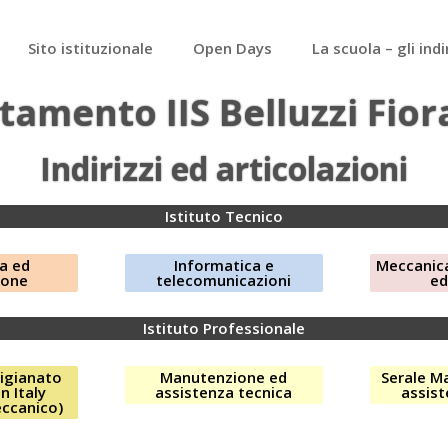
Sito istituzionale
Open Days
La scuola – gli indi
tamento IIS Belluzzi Fior
Indirizzi ed articolazioni
Istituto Tecnico
ca ed
Informatica e
Meccanic
ione
telecomunicazioni
ed
Istituto Professionale
tigianato
Manutenzione ed
Serale M
n Italy
assistenza tecnica
assist
ccanico)