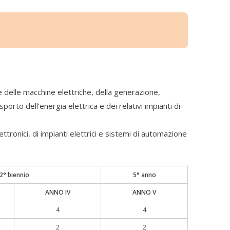
e delle macchine elettriche, della generazione,
orto dell’energia elettrica e dei relativi impianti di
ttronici, di impianti elettrici e sistemi di automazione
2° biennio
5° anno
ANNO IV
ANNO V
4
4
2
2